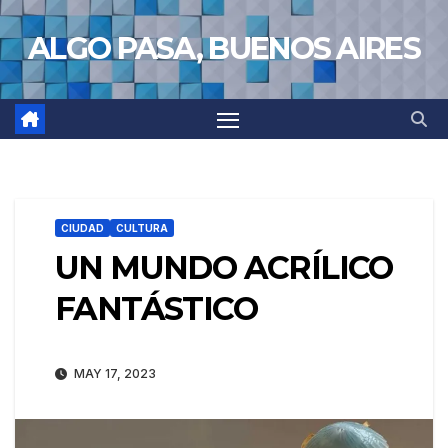
Saltar
ALGO PASA, BUENOS AIRES
al
contenido
CIUDAD
CULTURA
UN MUNDO ACRÍLICO
FANTÁSTICO
MAY 17, 2023