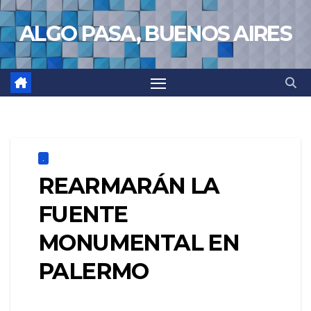
Saltar
ALGO PASA, BUENOS AIRES
al
contenido
.
REARMARÁN LA
FUENTE
MONUMENTAL EN
PALERMO