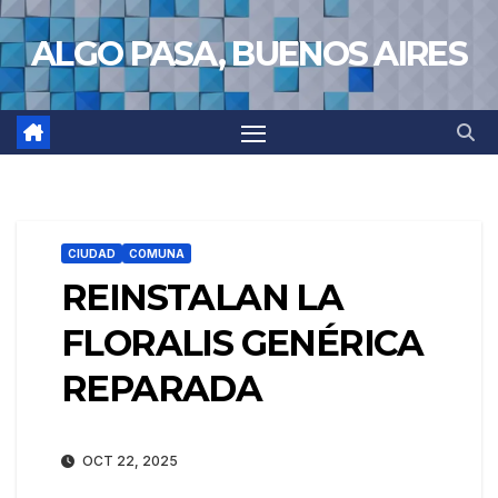
Saltar
ALGO PASA, BUENOS AIRES
al
contenido
CIUDAD
COMUNA
REINSTALAN LA
FLORALIS GENÉRICA
REPARADA
OCT 22, 2025