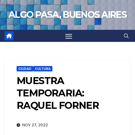
Saltar
ALGO PASA, BUENOS AIRES
al
contenido
CIUDAD
CULTURA
MUESTRA
TEMPORARIA:
RAQUEL FORNER
NOV 27, 2022