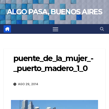
Saltar
ALGO PASA, BUENOS AIRES
al
contenido
puente_de_la_mujer_-
_puerto_madero_1_0
AGO 29, 2014