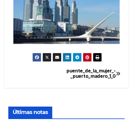
puente_de_la_mujer_-
Navegación
_puerto_madero_1_0
de
entradas
Últimas notas