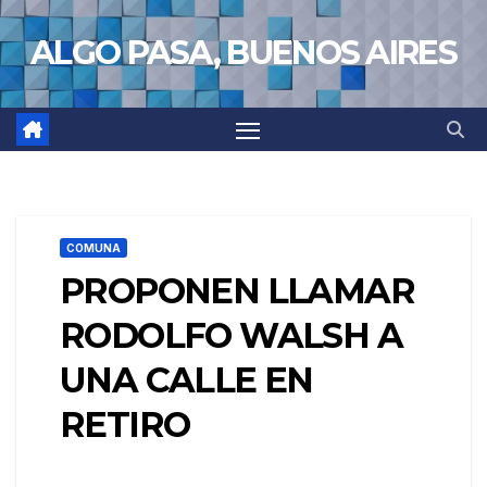
Saltar
ALGO PASA, BUENOS AIRES
al
contenido
COMUNA
PROPONEN LLAMAR
RODOLFO WALSH A
UNA CALLE EN
RETIRO