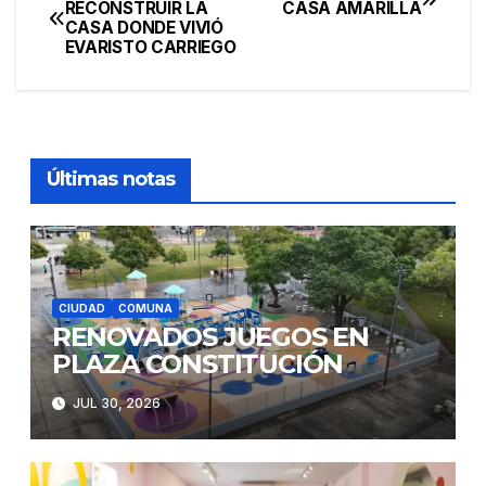
Navegación
RECONSTRUIR LA
CASA AMARILLA
CASA DONDE VIVIÓ
de
EVARISTO CARRIEGO
entradas
Últimas notas
CIUDAD
COMUNA
RENOVADOS JUEGOS EN
PLAZA CONSTITUCIÓN
JUL 30, 2026