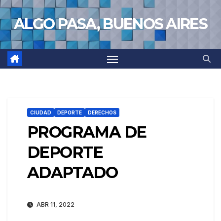
Saltar
ALGO PASA, BUENOS AIRES
al
contenido
CIUDAD
DEPORTE
DERECHOS
PROGRAMA DE
DEPORTE
ADAPTADO
ABR 11, 2022