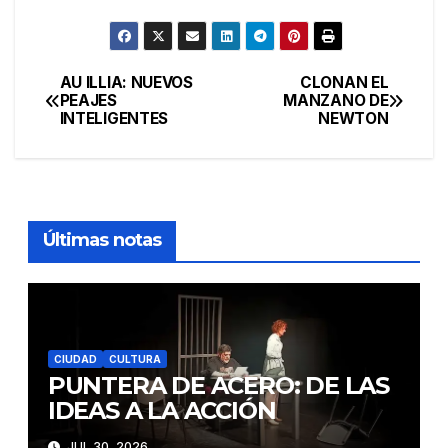
AU ILLIA: NUEVOS
CLONAN EL
Navegación
PEAJES
MANZANO DE
INTELIGENTES
NEWTON
de
entradas
Últimas notas
CIUDAD
CULTURA
PUNTERA DE ACERO: DE LAS
IDEAS A LA ACCIÓN
JUL 30, 2026