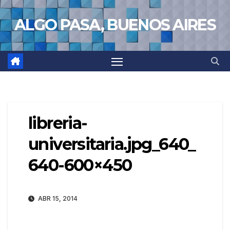
Saltar
ALGO PASA, BUENOS AIRES
al
contenido
libreria-
universitaria.jpg_640_
640-600×450
ABR 15, 2014