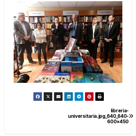
libreria-
Navegación
universitaria.jpg_640_640-
600×450
de