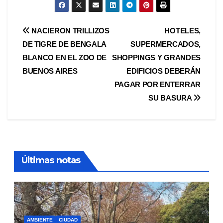
Navegación
NACIERON TRILLIZOS
HOTELES,
DE TIGRE DE BENGALA
SUPERMERCADOS,
de
BLANCO EN EL ZOO DE
SHOPPINGS Y GRANDES
entradas
BUENOS AIRES
EDIFICIOS DEBERÁN
PAGAR POR ENTERRAR
SU BASURA
Últimas notas
AMBIENTE
CIUDAD