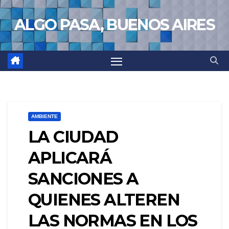
Saltar
ALGO PASA, BUENOS AIRES
al
contenido
AMBIENTE
LA CIUDAD
APLICARÁ
SANCIONES A
QUIENES ALTEREN
LAS NORMAS EN LOS