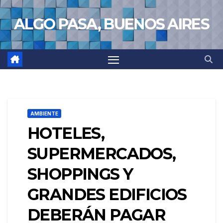
Saltar
ALGO PASA, BUENOS AIRES
al
contenido
AMBIENTE
HOTELES,
SUPERMERCADOS,
SHOPPINGS Y
GRANDES EDIFICIOS
DEBERÁN PAGAR