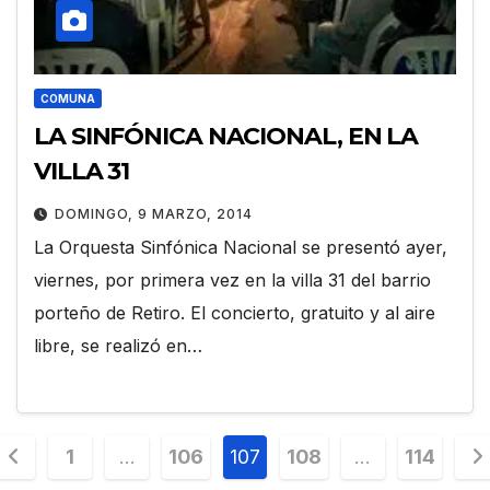
COMUNA
LA SINFÓNICA NACIONAL, EN LA
VILLA 31
DOMINGO, 9 MARZO, 2014
La Orquesta Sinfónica Nacional se presentó ayer,
viernes, por primera vez en la villa 31 del barrio
porteño de Retiro. El concierto, gratuito y al aire
libre, se realizó en…
Paginación
1
…
106
107
108
…
114