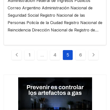
Administración Federal de Ingresos Públicos
Correo Argentino Administración Nacional de
Seguridad Social Registro Nacional de las
Personas Policía de la Ciudad Registro Nacional de
Reincidencia Dirección Nacional de Registro de…
Paginación
1
…
4
5
6
de
entradas