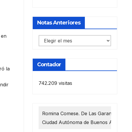
Notas Anteriores
 en
Notas
anteriores
Contador
ró la
742.209 visitas
ndir
Romina Comese. De Las Garantías 1218
Ciudad Autónoma de Buenos Aires