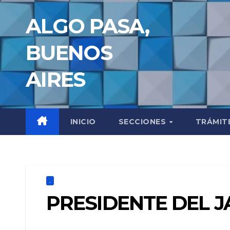
Saltar
ALGO PASA,
al
contenido
BUENOS
AIRES
INICIO
SECCIONES
TRÁMIT
.
PRESIDENTE DEL 