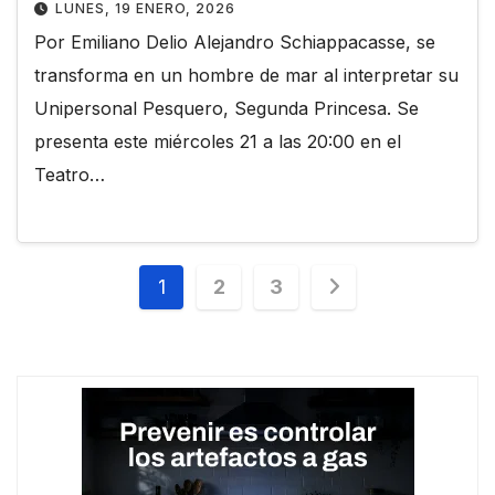
LUNES, 19 ENERO, 2026
Por Emiliano Delio Alejandro Schiappacasse, se
transforma en un hombre de mar al interpretar su
Unipersonal Pesquero, Segunda Princesa. Se
presenta este miércoles 21 a las 20:00 en el
Teatro…
Paginación
1
2
3
de
entradas