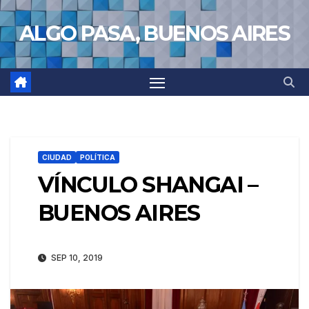
Saltar
ALGO PASA, BUENOS AIRES
al
contenido
CIUDAD
POLÍTICA
VÍNCULO SHANGAI –
BUENOS AIRES
SEP 10, 2019