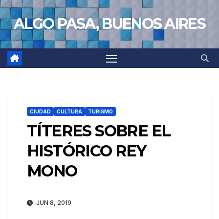
Saltar
ALGO PASA, BUENOS AIRES
al
contenido
CIUDAD
CULTURA
TURISMO
TÍTERES SOBRE EL
HISTÓRICO REY
MONO
JUN 8, 2019