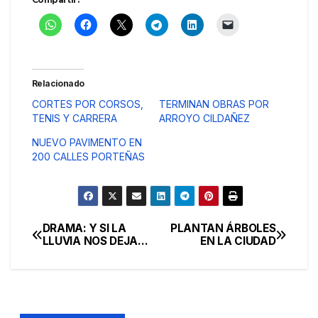
Relacionado
CORTES POR CORSOS,
TERMINAN OBRAS POR
TENIS Y CARRERA
ARROYO CILDAÑEZ
NUEVO PAVIMENTO EN
200 CALLES PORTEÑAS
DRAMA: Y SI LA
PLANTAN ÁRBOLES
Navegación
LLUVIA NOS DEJA…
EN LA CIUDAD
de
entradas