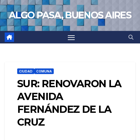
Saltar
ALGO PASA, BUENOS AIRES
al
contenido
CIUDAD
COMUNA
SUR: RENOVARON LA
AVENIDA
FERNÁNDEZ DE LA
CRUZ