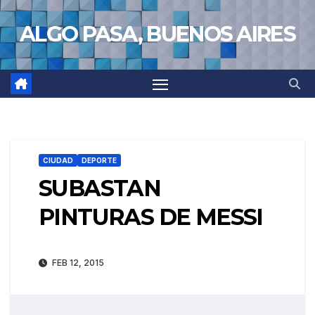
Saltar
ALGO PASA, BUENOS AIRES
al
contenido
CIUDAD
DEPORTE
SUBASTAN
PINTURAS DE MESSI
FEB 12, 2015