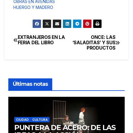
OBRAS EN AVENIDAS
HUERGO Y MADERO
EXTRANJEROS EN LA
ONCE: LAS
Navegación
FERIA DEL LIBRO
‘SALADITAS’ Y SUS
PRODUCTOS
de
entradas
Últimas notas
CIUDAD
CULTURA
PUNTERA DE ACERO: DE LAS