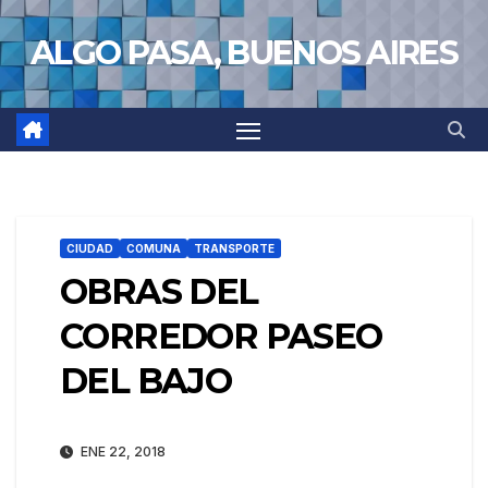
Saltar
ALGO PASA, BUENOS AIRES
al
contenido
CIUDAD
COMUNA
TRANSPORTE
OBRAS DEL
CORREDOR PASEO
DEL BAJO
ENE 22, 2018