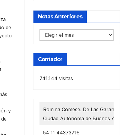
Notas Anteriores
nza
do de
Notas
yecto
anteriores
Contador
a
a
741.144 visitas
 más
Romina Comese. De Las Garantías 1218
ión y
Ciudad Autónoma de Buenos Aires
 de
54 11 44373716