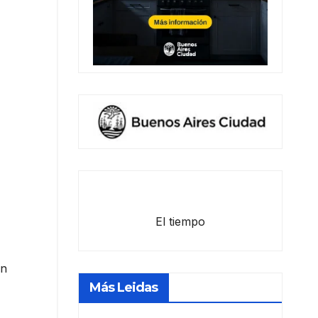
El tiempo
an
Más Leidas