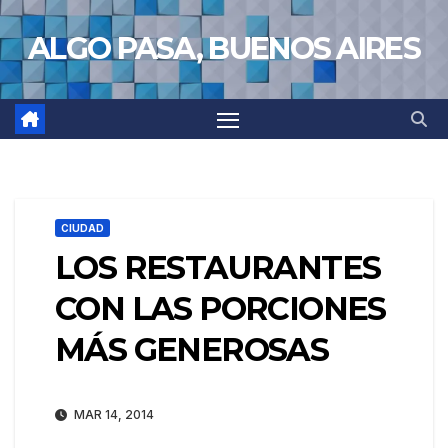
Saltar
ALGO PASA, BUENOS AIRES
al
contenido
CIUDAD
LOS RESTAURANTES
CON LAS PORCIONES
MÁS GENEROSAS
MAR 14, 2014