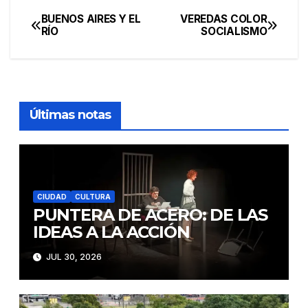
BUENOS AIRES Y EL
VEREDAS COLOR
Navegación
RÍO
SOCIALISMO
de
entradas
Últimas notas
CIUDAD
CULTURA
PUNTERA DE ACERO: DE LAS
IDEAS A LA ACCIÓN
JUL 30, 2026