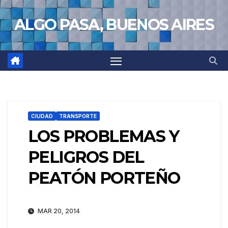
Saltar
ALGO PASA, BUENOS AIRES
al
contenido
CIUDAD
TRANSPORTE
LOS PROBLEMAS Y
PELIGROS DEL
PEATÓN PORTEÑO
MAR 20, 2014