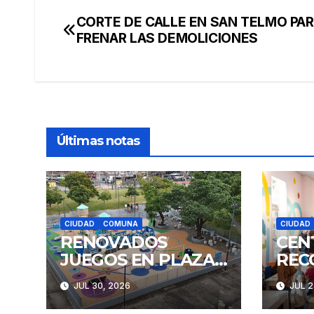
CORTE DE CALLE EN SAN TELMO PA
Navegación
FRENAR LAS DEMOLICIONES
de
entradas
Últimas notas
CIUDAD
COMUNA
CIUDAD
RENOVADOS
CEN
JUEGOS EN PLAZA
REC
CONSTITUCIÓN
FAM
JUL 30, 2026
JUL 2