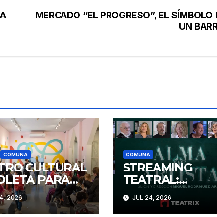
RA
MERCADO “EL PROGRESO”, EL SÍMBOLO 
UN BARR
COMUNA
COMUNA
TRO CULTURAL
STREAMING
OLETA PARA
TEATRAL:
ILIAS
ANUNCIAN
4, 2026
JUL 24, 2026
NOVEDADES