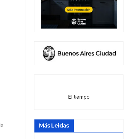
El tiempo
Más Leidas
de