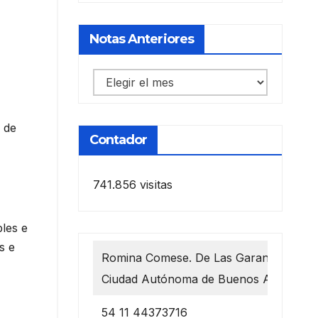
Notas Anteriores
Notas
anteriores
 de
Contador
741.856 visitas
bles e
s e
Romina Comese. De Las Garantías 1218
Ciudad Autónoma de Buenos Aires
54 11 44373716