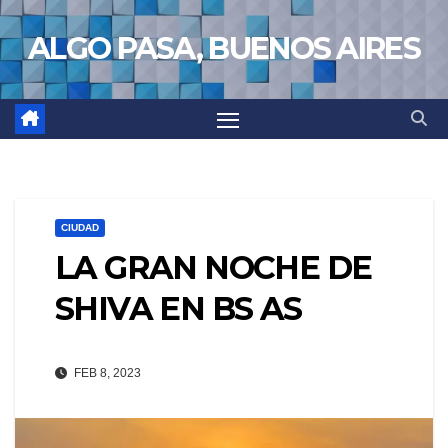
Saltar
ALGO PASA, BUENOS AIRES
al
contenido
CIUDAD
LA GRAN NOCHE DE
SHIVA EN BS AS
FEB 8, 2023