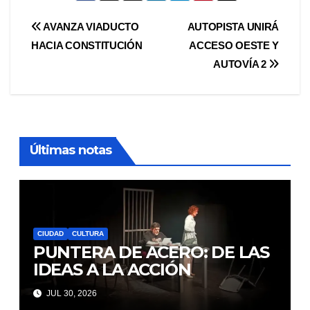
Navegación
AVANZA VIADUCTO
AUTOPISTA UNIRÁ
HACIA CONSTITUCIÓN
ACCESO OESTE Y
de
AUTOVÍA 2
entradas
Últimas notas
CIUDAD
CULTURA
PUNTERA DE ACERO: DE LAS
IDEAS A LA ACCIÓN
JUL 30, 2026