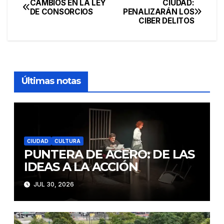
CAMBIOS EN LA LEY
CIUDAD:
Navegación
DE CONSORCIOS
PENALIZARÁN LOS
CIBER DELITOS
de
entradas
Últimas notas
CIUDAD
CULTURA
PUNTERA DE ACERO: DE LAS
IDEAS A LA ACCIÓN
JUL 30, 2026