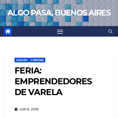
Saltar
ALGO PASA, BUENOS AIRES
al
contenido
CIUDAD
COMUNA
FERIA:
EMPRENDEDORES
DE VARELA
JUN 8, 2018