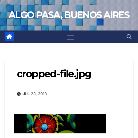
Saltar
ALGO PASA, BUENOS AIRES
al
contenido
cropped-file.jpg
JUL 23, 2013