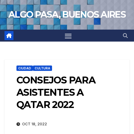
Saltar
ALGO PASA, BUENOS AIRES
al
contenido
CIUDAD
CULTURA
CONSEJOS PARA
ASISTENTES A
QATAR 2022
OCT 18, 2022