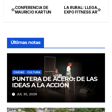
CONFERENCIA DE
LA RURAL: LLEGA
Navegación
MAURICIO KARTUN
EXPO FITNESS AR
de
entradas
Últimas notas
CIUDAD
CULTURA
PUNTERA DE ACERO: DE LAS
IDEAS A LA ACCIÓN
JUL 30, 2026