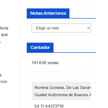
Notas Anteriores
Notas
toria
anteriores
s que
,
Contador
741.636 visitas
s
eron
Romina Comese. De Las Garantías 1218
Ciudad Autónoma de Buenos Aires
54 11 44373716