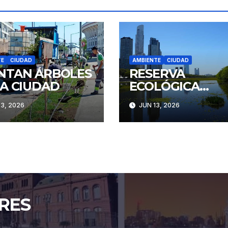
TE
CIUDAD
AMBIENTE
CIUDAD
NTAN ÁRBOLES
RESERVA
LA CIUDAD
ECOLÓGICA
COSTANERA SUR
3, 2026
JUN 13, 2026
40 AÑOS
RES