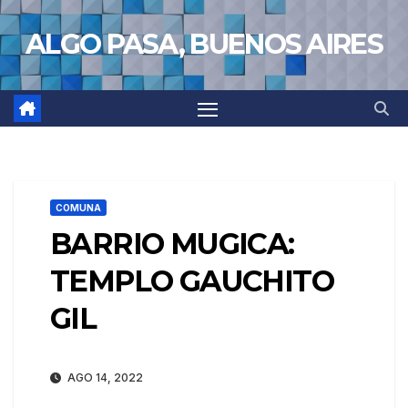
Saltar
ALGO PASA, BUENOS AIRES
al
contenido
COMUNA
BARRIO MUGICA:
TEMPLO GAUCHITO
GIL
AGO 14, 2022