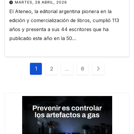
MARTES, 28 ABRIL, 2026
El Ateneo, la editorial argentina pionera en la
edición y comercialización de libros, cumplió 113
años y presenta a sus 44 escritores que ha
publicado este año en la 50…
Paginación
1
2
…
6
de
entradas