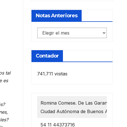
Notas Anteriores
Notas
anteriores
Contador
s tal
741.711 visitas
e es
Romina Comese. De Las Garantías 1218
s?
Ciudad Autónoma de Buenos Aires
nes,
les?
54 11 44373716