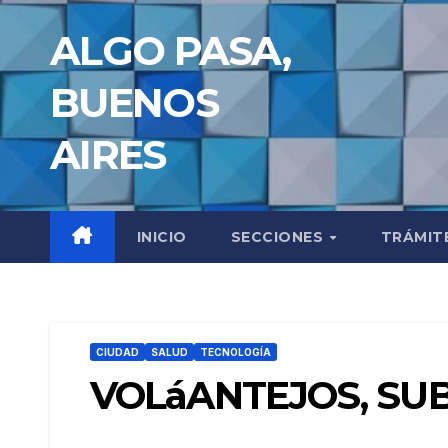
Saltar
ALGO PASA,
al
contenido
BUENOS
AIRES
INICIO
SECCIONES
TRÁMIT
CIUDAD
SALUD
TECNOLOGÍA
VOLáANTEJOS, SUB