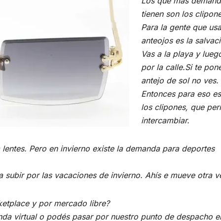
Los que más demand
tienen son los clipon
Para la gente que us
anteojos es la salvac
Vas a la playa y lueg
por la calle.Si te pon
antejo de sol no ves.
Entonces para eso es
los clipones, que per
intercambiar.
lentes. Pero en invierno existe la demanda para deportes
a subir por las vacaciones de invierno. Ahís e mueve otra v
ketplace y por mercado libre?
enda virtual o podés pasar por n
uestro punto de despacho e