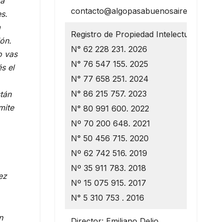
a
contacto@algopasabuenosaires.com.ar
es.
a
Registro de Propiedad Intelectual
ión.
N° 62 228 231. 2026
o vas
N° 76 547 155. 2025
és el
N° 77 658 251. 2024
N° 86 215 757. 2023
tán
mite
N° 80 991 600. 2022
Nº 70 200 648. 2021
N° 50 456 715. 2020
Nº 62 742 516. 2019
Nº 35 911 783. 2018
ez
Nº 15 075 915. 2017
N° 5 310 753 . 2016
n
Director: Emiliano Delio