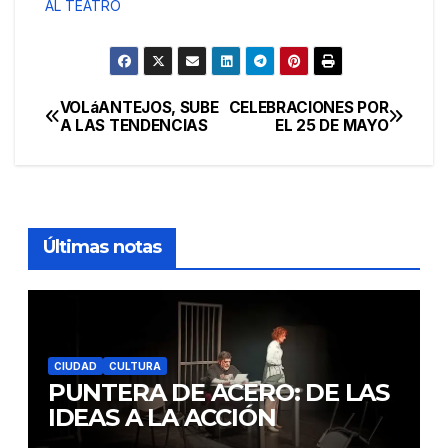
AL TEATRO
VOLáANTEJOS, SUBE
CELEBRACIONES POR
Navegación
A LAS TENDENCIAS
EL 25 DE MAYO
de
entradas
Últimas notas
CIUDAD
CULTURA
PUNTERA DE ACERO: DE LAS
IDEAS A LA ACCIÓN