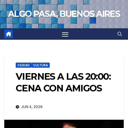
Saltar
ALGO PASA, BUENOS AIRES
al
contenido
CIUDAD
CULTURA
VIERNES A LAS 20:00:
CENA CON AMIGOS
JUN 4, 2026