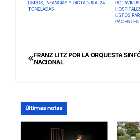
LIBROS, INFANCIAS Y DICTADURA: 24
ROTAVIRUS
TONELADAS
HOSPITALE
LISTOS PAR
PACIENTES
FRANZ LITZ POR LA ORQUESTA SINF
Navegación
NACIONAL
de
entradas
Últimas notas