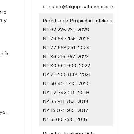
contacto@algopasabuenosaires.com.ar
tro
a y
Registro de Propiedad Intelectual
N° 62 228 231. 2026
N° 76 547 155. 2025
N° 77 658 251. 2024
añía
N° 86 215 757. 2023
N° 80 991 600. 2022
Nº 70 200 648. 2021
N° 50 456 715. 2020
Nº 62 742 516. 2019
Nº 35 911 783. 2018
Nº 15 075 915. 2017
yor:
N° 5 310 753 . 2016
Director: Emiliano Delio