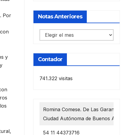
. Por
Notas Anteriores
 con
Notas
anteriores
es y
Contador
y
741.322 visitas
 con
eros
los
Romina Comese. De Las Garantías 1218
Ciudad Autónoma de Buenos Aires
ural,
54 11 44373716