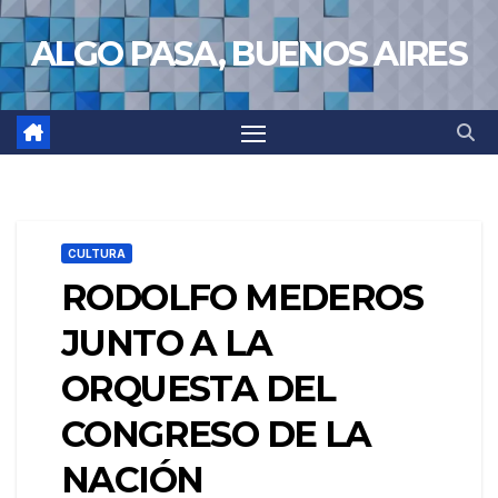
Saltar
ALGO PASA, BUENOS AIRES
al
contenido
CULTURA
RODOLFO MEDEROS
JUNTO A LA
ORQUESTA DEL
CONGRESO DE LA
NACIÓN