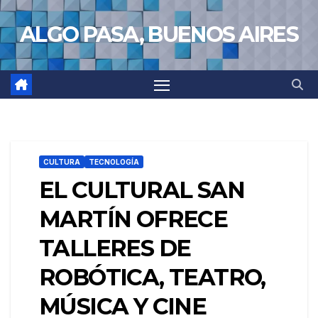
Saltar
ALGO PASA, BUENOS AIRES
al
contenido
CULTURA
TECNOLOGÍA
EL CULTURAL SAN
MARTÍN OFRECE
TALLERES DE
ROBÓTICA, TEATRO,
MÚSICA Y CINE