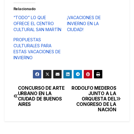
Relacionado
“TODO” LO QUE
¡VACACIONES DE
OFRECE EL CENTRO
INVIERNO EN LA
CULTURAL SAN MARTÍN
CIUDAD!
PROPUESTAS
CULTURALES PARA
ESTAS VACACIONES DE
INVIERNO
CONCURSO DE ARTE
RODOLFO MEDEROS
Navegación
URBANO EN LA
JUNTO A LA
CIUDAD DE BUENOS
ORQUESTA DEL
de
AIRES
CONGRESO DE LA
NACIÓN
entradas