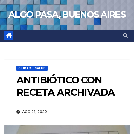
Saltar
ALGO PASA, BUENOS AIRES
al
contenido
CIUDAD
SALUD
ANTIBIÓTICO CON
RECETA ARCHIVADA
AGO 31, 2022