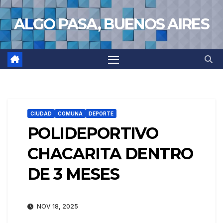
Saltar
ALGO PASA, BUENOS AIRES
al
contenido
CIUDAD
COMUNA
DEPORTE
POLIDEPORTIVO
CHACARITA DENTRO
DE 3 MESES
NOV 18, 2025