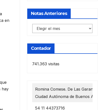
Notas Anteriores
ra
ca en
Notas
anteriores
Contador
741.363 visitas
 que
s hay
Romina Comese. De Las Garantías 1218
Ciudad Autónoma de Buenos Aires
54 11 44373716
as