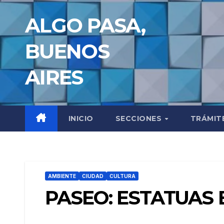
Saltar
ALGO PASA,
al
contenido
BUENOS
AIRES
INICIO
SECCIONES
TRÁMIT
AMBIENTE
CIUDAD
CULTURA
PASEO: ESTATUAS 