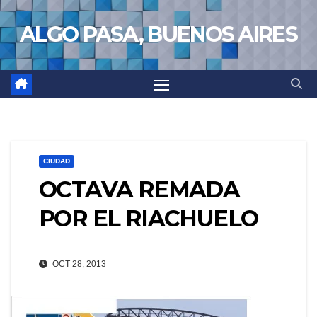
Saltar
ALGO PASA, BUENOS AIRES
al
contenido
CIUDAD
OCTAVA REMADA
POR EL RIACHUELO
OCT 28, 2013