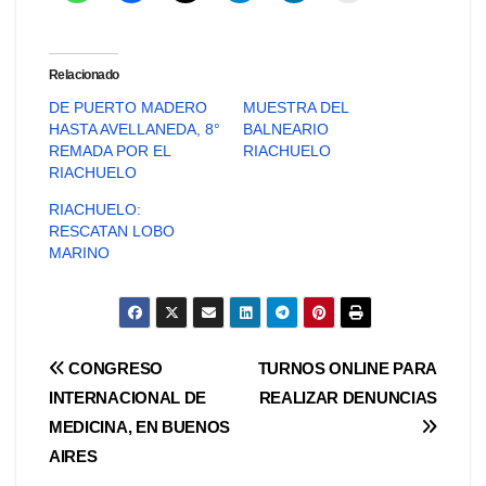
Relacionado
DE PUERTO MADERO
MUESTRA DEL
HASTA AVELLANEDA, 8°
BALNEARIO
REMADA POR EL
RIACHUELO
RIACHUELO
RIACHUELO:
RESCATAN LOBO
MARINO
Navegación
CONGRESO
TURNOS ONLINE PARA
INTERNACIONAL DE
REALIZAR DENUNCIAS
de
MEDICINA, EN BUENOS
entradas
AIRES