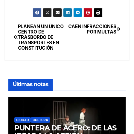
PLANEAN UN ÚNICO
CAEN INFRACCIONES
Navegación
CENTRO DE
POR MULTAS
TRASBORDO DE
de
TRANSPORTES EN
CONSTITUCIÓN
entradas
Últimas notas
CIUDAD
CULTURA
PUNTERA DE ACERO: DE LAS