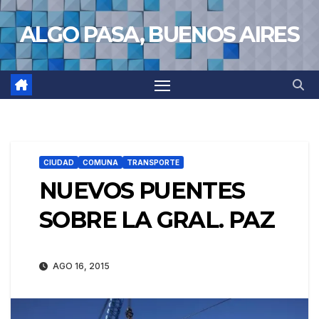
Saltar
ALGO PASA, BUENOS AIRES
al
contenido
CIUDAD
COMUNA
TRANSPORTE
NUEVOS PUENTES
SOBRE LA GRAL. PAZ
AGO 16, 2015