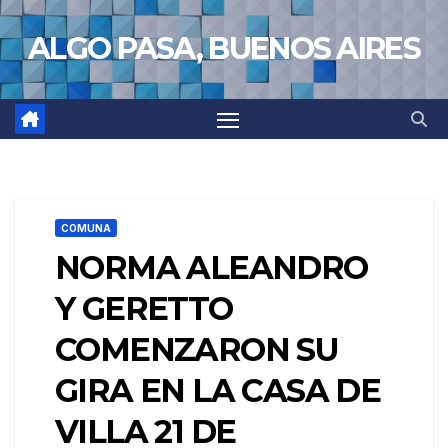
Saltar
ALGO PASA, BUENOS AIRES
al
contenido
COMUNA
NORMA ALEANDRO
Y GERETTO
COMENZARON SU
GIRA EN LA CASA DE
VILLA 21 DE