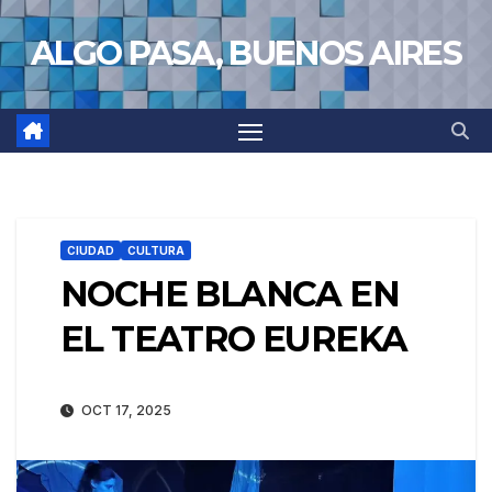
Saltar
ALGO PASA, BUENOS AIRES
al
contenido
CIUDAD
CULTURA
NOCHE BLANCA EN
EL TEATRO EUREKA
OCT 17, 2025