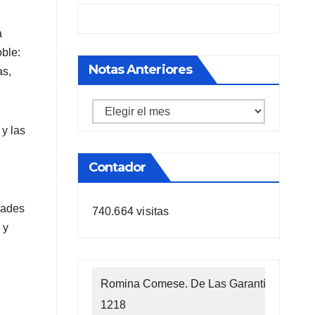
a
oble:
Notas Anteriores
as,
Notas
anteriores
 y las
Contador
dades
740.664 visitas
 y
Romina Comese. De Las Garantías
1218