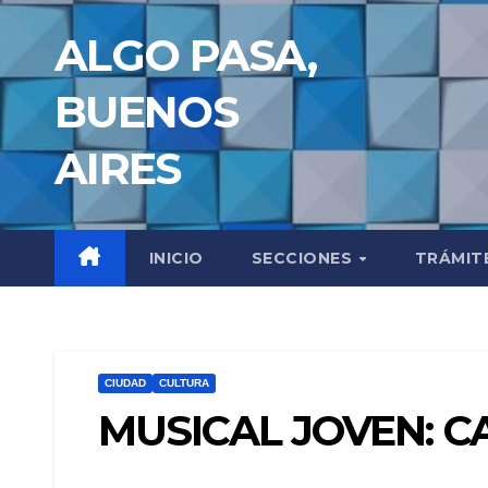
Saltar
ALGO PASA,
al
contenido
BUENOS
AIRES
INICIO
SECCIONES
TRÁMIT
CIUDAD
CULTURA
MUSICAL JOVEN: C