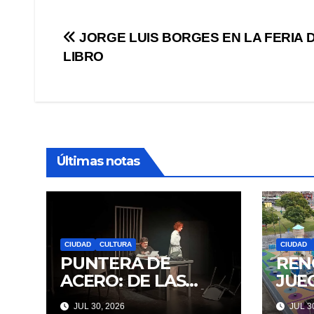
Navegación
JORGE LUIS BORGES EN LA FERIA 
LIBRO
de
entradas
Últimas notas
CIUDAD
CULTURA
CIUDAD
PUNTERA DE
REN
ACERO: DE LAS
JUE
IDEAS A LA ACCIÓN
CON
JUL 30, 2026
JUL 30