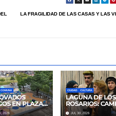
DEL
LA FRAGILIDAD DE LAS CASAS Y LAS V
COMUNA
CIUDAD
CULTURA
OVADOS
LAGUNA DE LOS
GOS EN PLAZA
ROSARIOS: CAM
STITUCIÓN
Y RENCOR
, 2026
JUL 30, 2026