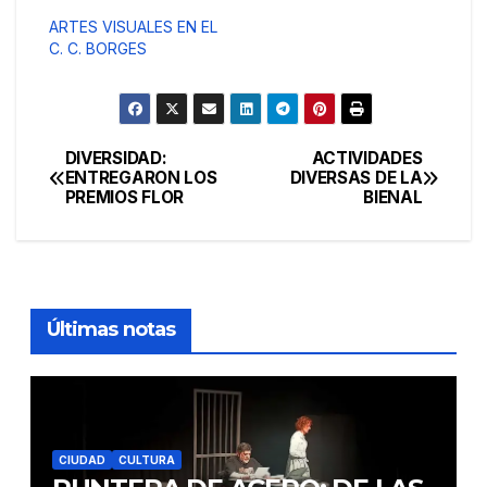
ARTES VISUALES EN EL
C. C. BORGES
DIVERSIDAD:
ACTIVIDADES
Navegación
ENTREGARON LOS
DIVERSAS DE LA
PREMIOS FLOR
BIENAL
de
entradas
Últimas notas
CIUDAD
CULTURA