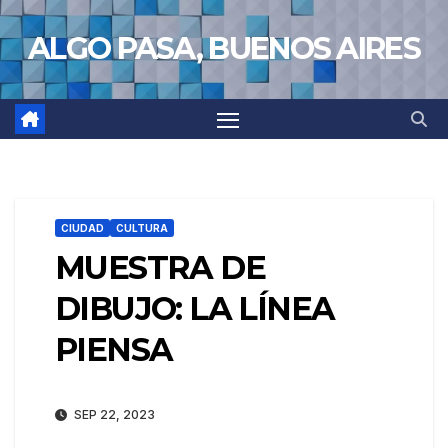
Saltar
ALGO PASA, BUENOS AIRES
al
contenido
CIUDAD
CULTURA
MUESTRA DE
DIBUJO: LA LÍNEA
PIENSA
SEP 22, 2023