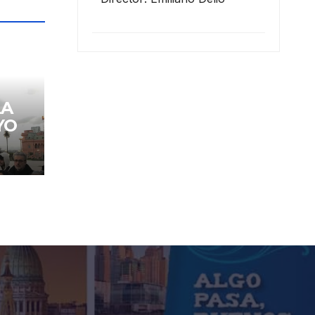
LA
YO