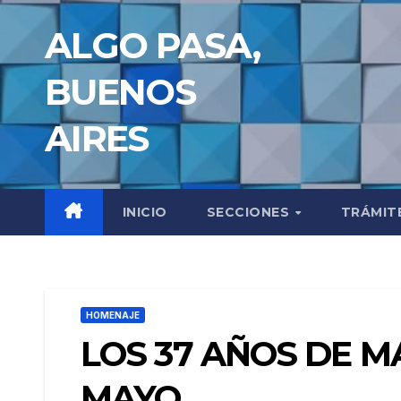
Saltar
ALGO PASA,
al
contenido
BUENOS
AIRES
INICIO
SECCIONES
TRÁMIT
HOMENAJE
LOS 37 AÑOS DE M
MAYO