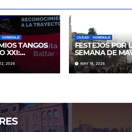
HOMENAJE
CIUDAD
HOMENAJE
MIOS TANGOS
FESTEJOS POR 
O XXI:
SEMANA DE MA
UNDA EDICIÓN
2, 2026
MAY 18, 2026
RES