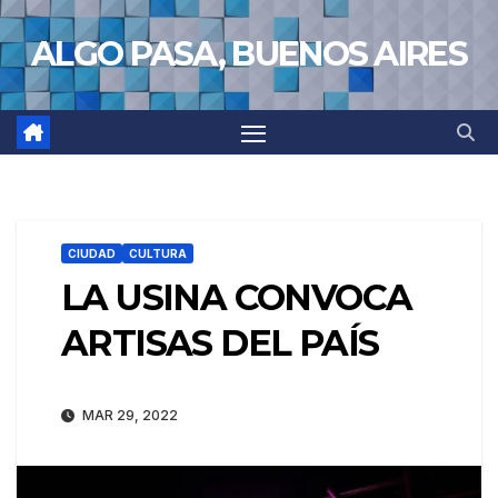
Saltar
ALGO PASA, BUENOS AIRES
al
contenido
CIUDAD
CULTURA
LA USINA CONVOCA
ARTISAS DEL PAÍS
MAR 29, 2022