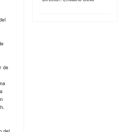
del
e
de
r de
oma
 a
un
h.
n del