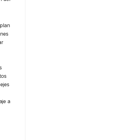
 plan
ones
ar
s
tos
ejes
aje a