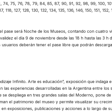
1, 74, 75, 76, 78, 79, 84, 85, 87, 90, 91, 92, 98, 99, 100, 10
17, 118, 127, 128, 130, 132, 134, 135, 136, 146, 150, 151, 152, 
e del pase será Noche de los Museos, contando con cuatro vi
alidez el día 9 de noviembre desde las 18 h hasta las 3 h d
os usuarios deberán tener el pase libre que podrán descarga
izaje Infinito. Arte es educación”, exposición que indaga e
n las experiencias desarrolladas en la Argentina entre los s
se despliega en tres grandes salas del Moderno, pone de
man el patrimonio del museo y permite visualizar su crecim
s en exposiciones, publicaciones y acciones a lo largo de s