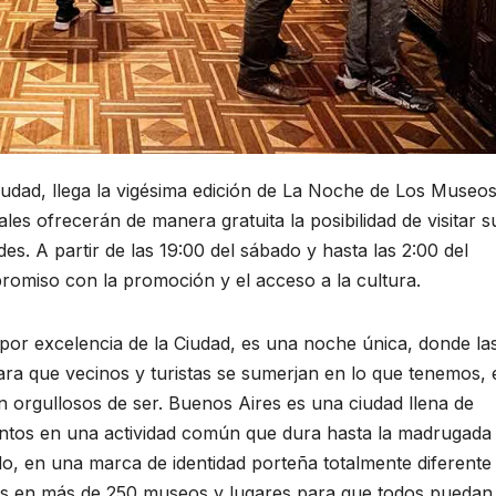
Ciudad, llega la vigésima edición de La Noche de Los Museos
les ofrecerán de manera gratuita la posibilidad de visitar s
des. A partir de las 19:00 del sábado y hasta las 2:00 del
romiso con la promoción y el acceso a la cultura.
por excelencia de la Ciudad, es una noche única, donde la
ara que vecinos y turistas se sumerjan en lo que tenemos, 
n orgullosos de ser. Buenos Aires es una ciudad llena de
juntos en una actividad común que dura hasta la madrugada
do, en una marca de identidad porteña totalmente diferente 
des en más de 250 museos y lugares para que todos puedan