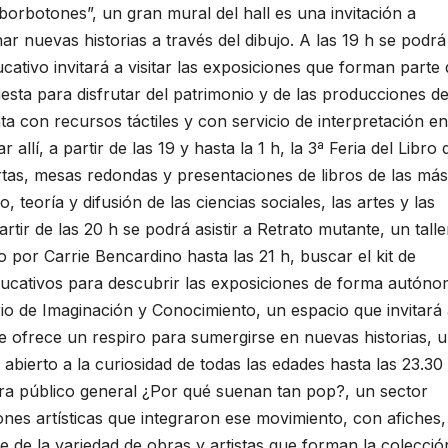
 borbotones”, un gran mural del hall es una invitación a
nar nuevas historias a través del dibujo. A las 19 h se podrá
ucativo invitará a visitar las exposiciones que forman parte 
sta para disfrutar del patrimonio y de las producciones d
nta con recursos táctiles y con servicio de interpretación en
llí, a partir de las 19 y hasta la 1 h, la 3ª Feria del Libro 
rtas, mesas redondas y presentaciones de libros de las más
 teoría y difusión de las ciencias sociales, las artes y las
tir de las 20 h se podrá asistir a Retrato mutante, un talle
o por Carrie Bencardino hasta las 21 h, buscar el kit de
ducativos para descubrir las exposiciones de forma autón
torio de Imaginación y Conocimiento, un espacio que invitará
ue ofrece un respiro para sumergirse en nuevas historias, 
bierto a la curiosidad de todas las edades hasta las 23.30 
ara público general ¿Por qué suenan tan pop?, un sector
ones artísticas que integraron ese movimiento, con afiches,
e de la variedad de obras y artistas que forman la colecció