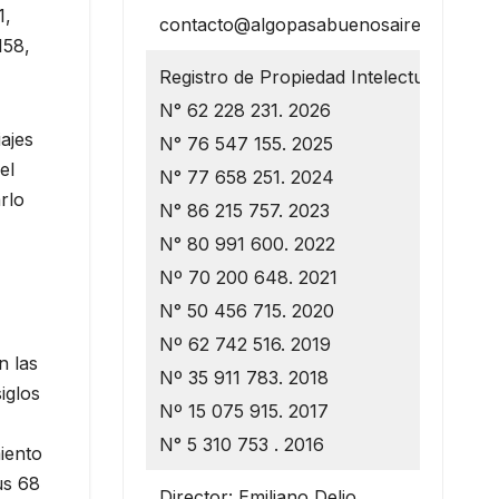
1,
contacto@algopasabuenosaires.com.ar
158,
Registro de Propiedad Intelectual
N° 62 228 231. 2026
ajes
N° 76 547 155. 2025
el
N° 77 658 251. 2024
rlo
N° 86 215 757. 2023
N° 80 991 600. 2022
Nº 70 200 648. 2021
N° 50 456 715. 2020
Nº 62 742 516. 2019
n las
Nº 35 911 783. 2018
iglos
Nº 15 075 915. 2017
N° 5 310 753 . 2016
iento
us 68
Director: Emiliano Delio