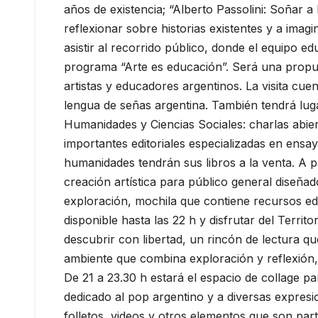
años de existencia; “Alberto Passolini: Soñar a
reflexionar sobre historias existentes y a imagi
asistir al recorrido público, donde el equipo ed
programa “Arte es educación”. Será una propue
artistas y educadores argentinos. La visita cue
lengua de señas argentina. También tendrá lugar a
Humanidades y Ciencias Sociales: charlas abie
importantes editoriales especializadas en ensayo,
humanidades tendrán sus libros a la venta. A par
creación artística para público general diseñad
exploración, mochila que contiene recursos e
disponible hasta las 22 h y disfrutar del Terri
descubrir con libertad, un rincón de lectura q
ambiente que combina exploración y reflexión, a
De 21 a 23.30 h estará el espacio de collage p
dedicado al pop argentino y a diversas expresi
folletos, videos y otros elementos que son part