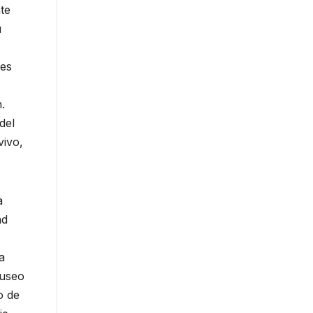
nte
u
 es
.
del
vivo,
a
ad
a
Museo
o de