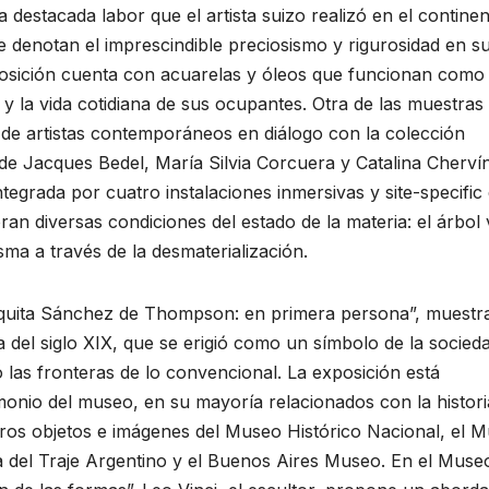
la destacada labor que el artista suizo realizó en el contine
denotan el imprescindible preciosismo y rigurosidad en s
posición cuenta con acuarelas y óleos que funcionan como
 y la vida cotidiana de sus ocupantes. Otra de las muestras
 de artistas contemporáneos en diálogo con la colección
e Jacques Bedel, María Silvia Corcuera y Catalina Chervín
egrada por cuatro instalaciones inmersivas y site-specific 
ran diversas condiciones del estado de la materia: el árbol 
ma a través de la desmaterialización.
quita Sánchez de Thompson: en primera persona”, muestr
na del siglo XIX, que se erigió como un símbolo de la socied
 las fronteras de lo convencional. La exposición está
monio del museo, en su mayoría relacionados con la histori
ros objetos e imágenes del Museo Histórico Nacional, el 
ca del Traje Argentino y el Buenos Aires Museo. En el Muse