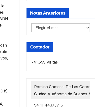
 la
res
Notas Anteriores
l ADN
e
Notas
anteriores
edan
Contador
rute
ivos,
741.559 visitas
Romina Comese. De Las Garantías 1218
23 h)
Ciudad Autónoma de Buenos Aires
4,
54 11 44373716