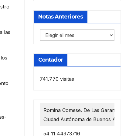
stro
Notas Anteriores
a las
Notas
anteriores
rlos
Contador
741.770 visitas
ento
Romina Comese. De Las Garantías 1218
es-
Ciudad Autónoma de Buenos Aires
54 11 44373716