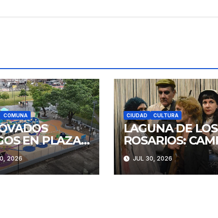
COMUNA
CIUDAD
CULTURA
OVADOS
LAGUNA DE LOS
GOS EN PLAZA
ROSARIOS: CAM
STITUCIÓN
Y RENCOR
0, 2026
JUL 30, 2026