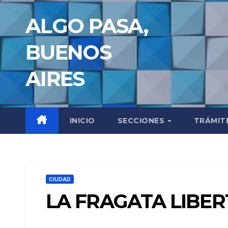
Saltar
ALGO PASA,
al
contenido
BUENOS
AIRES
INICIO
SECCIONES
TRÁMIT
CIUDAD
LA FRAGATA LIBER