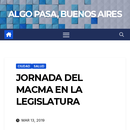
Saltar
ALGO PASA, BUENOS AIRES
al
contenido
CIUDAD
SALUD
JORNADA DEL
MACMA EN LA
LEGISLATURA
MAR 13, 2019